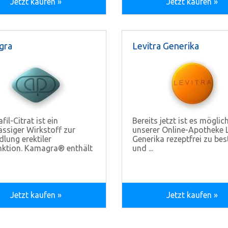
Jetzt kaufen »
Jetzt kaufen »
gra
Levitra Generika
fil-Citrat ist ein
Bereits jetzt ist es möglich
ässiger Wirkstoff zur
unserer Online-Apotheke L
lung erektiler
Generika rezeptfrei zu bes
ktion. Kamagra® enthält
und ...
Jetzt kaufen »
Jetzt kaufen »