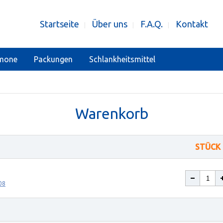
Startseite
Über uns
F.A.Q.
Kontakt
|
|
|
mone
Packungen
Schlankheitsmittel
Warenkorb
STÜCK
08