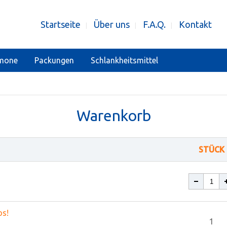
Startseite
Über uns
F.A.Q.
Kontakt
|
|
|
mone
Packungen
Schlankheitsmittel
Warenkorb
STÜCK
os!
1