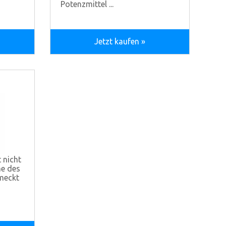
Potenzmittel ...
Jetzt kaufen »
t nicht
me des
meckt